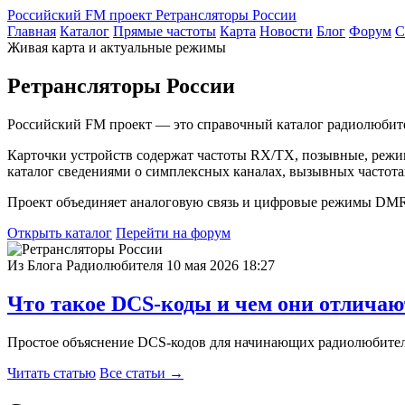
Российский FM проект
Ретрансляторы России
Главная
Каталог
Прямые частоты
Карта
Новости
Блог
Форум
С
Живая карта и актуальные режимы
Ретрансляторы России
Российский FM проект — это справочный каталог радиолюбитель
Карточки устройств содержат частоты RX/TX, позывные, режим
каталог сведениями о симплексных каналах, вызывных частота
Проект объединяет аналоговую связь и цифровые режимы DMR
Открыть каталог
Перейти на форум
Из Блога Радиолюбителя
10 мая 2026 18:27
Что такое DCS-коды и чем они отлича
Простое объяснение DCS-кодов для начинающих радиолюбителей: 
Читать статью
Все статьи →