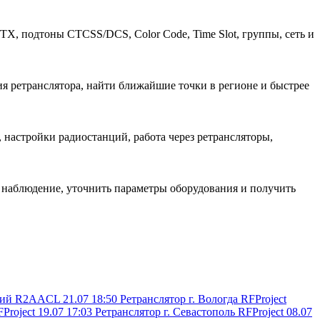
, подтоны CTCSS/DCS, Color Code, Time Slot, группы, сеть и
я ретранслятора, найти ближайшие точки в регионе и быстрее
настройки радиостанций, работа через ретрансляторы,
ь наблюдение, уточнить параметры оборудования и получить
кий
R2AACL
21.07 18:50
Ретранслятор г. Вологда
RFProject
Project
19.07 17:03
Ретранслятор г. Севастополь
RFProject
08.07