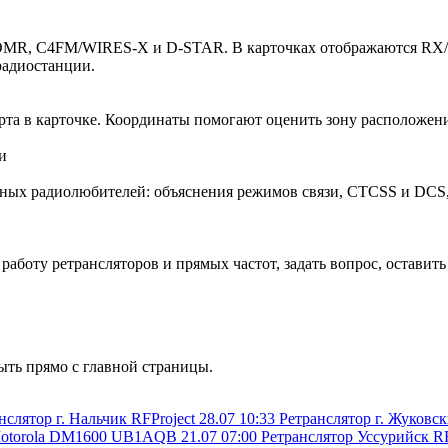
 DMR, C4FM/WIRES-X и D-STAR. В карточках отображаются RX/TX
радиостанции.
рта в карточке. Координаты помогают оценить зону расположени
ных радиолюбителей: объяснения режимов связи, CTCSS и DCS, 
работу ретрансляторов и прямых частот, задать вопрос, оставит
ыть прямо с главной страницы.
нслятор г. Нальчик
RFProject
28.07 10:33
Ретранслятор г. Жуковс
otorola DM1600
UB1AQB
21.07 07:00
Ретранслятор Уссурийск
RF